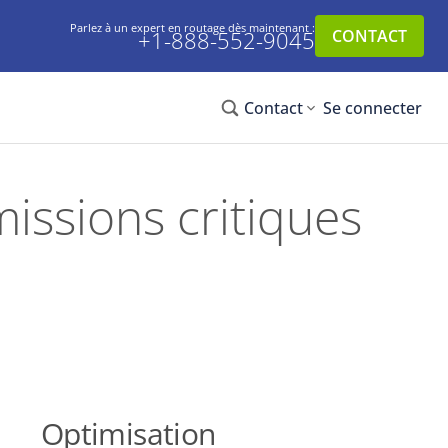
Parlez à un expert en routage dès maintenant :
+1-888-552-9045
CONTACT
Contact
Se connecter
issions critiques
Optimisation