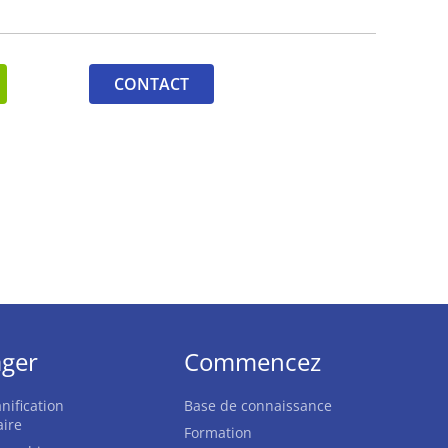
CONTACT
ger
Commencez
nification
Base de connaissance
aire
Formation