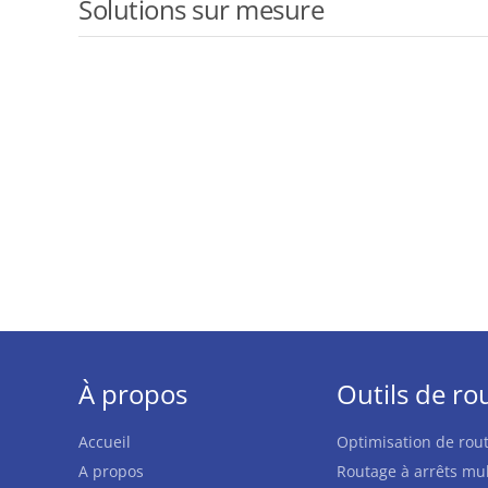
Solutions sur mesure
À propos
Outils de ro
Accueil
Optimisation de rout
A propos
Routage à arrêts mul