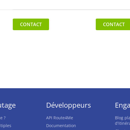
CONTACT
CONTACT
utage
Développeurs
Enga
e ?
API Route4Me
Blog pla
d'itinér
tiples
Documentation