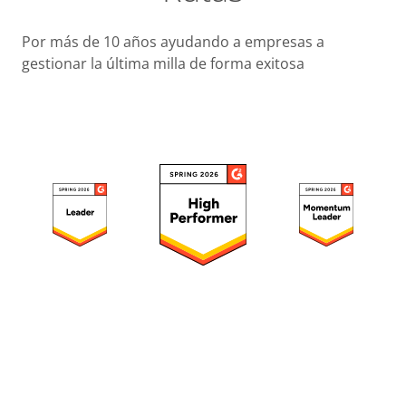
Por más de 10 años ayudando a empresas a
Busines
gestionar la última milla de forma exitosa
Operacio
Custome
Experien
Strategic
Operation