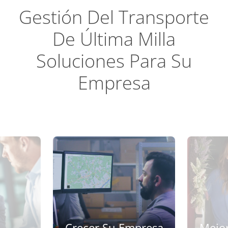
Gestión Del Transporte
Perspec
De Última Milla
Soluciones Para Su
Empresa
Crecer Su Empresa
Mejor