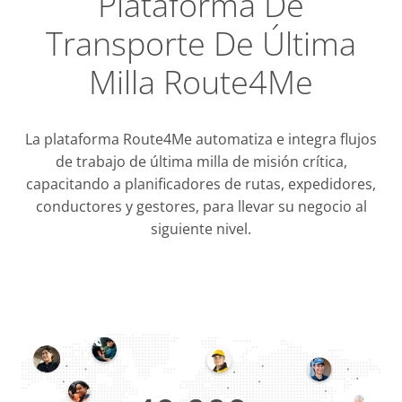
Plataforma De
Transporte De Última
Milla Route4Me
La plataforma Route4Me automatiza e integra flujos
de trabajo de última milla de misión crítica,
capacitando a planificadores de rutas, expedidores,
conductores y gestores, para llevar su negocio al
siguiente nivel.
Integraci
OMS & T
ERP & CRM