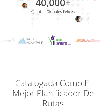
40,000+
Clientes Globales Felices
Planning
Optimizat
Dispatch
Trackin
Catalogada Como El
Mejor Planificador De
Condu
Efficien
Rutas