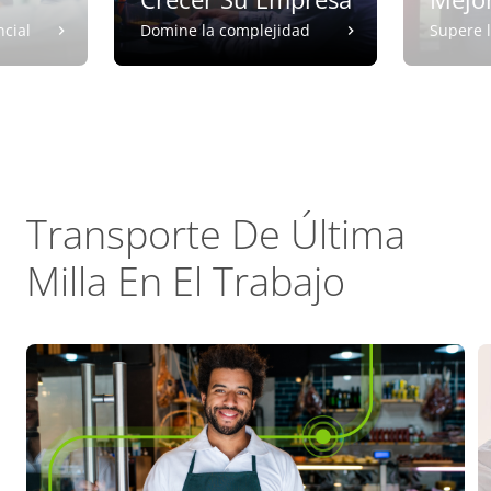
ncial
Domine la complejidad
Supere l
Transporte De Última
Milla En El Trabajo