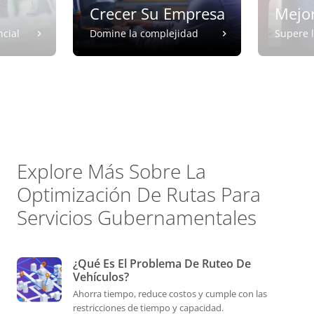
Crecer Su Empresa
Mejor
ncial
Domine la complejidad
Supere l
Explore Más Sobre La
Optimización De Rutas Para
Servicios Gubernamentales
¿Qué Es El Problema De Ruteo De
Vehículos?
Ahorra tiempo, reduce costos y cumple con las
restricciones de tiempo y capacidad.